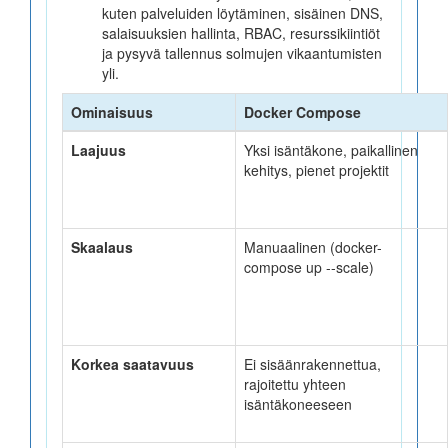
kuten palveluiden löytäminen, sisäinen DNS,
salaisuuksien hallinta, RBAC, resurssikiintiöt
ja pysyvä tallennus solmujen vikaantumisten
yli.
Ominaisuus
Docker Compose
Laajuus
Yksi isäntäkone, paikallinen
kehitys, pienet projektit
Skaalaus
Manuaalinen (docker-
compose up --scale)
Korkea saatavuus
Ei sisäänrakennettua,
rajoitettu yhteen
isäntäkoneeseen