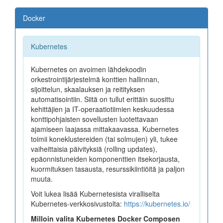
Docker
Docker
Kubernetes
Dockerfile
Kubernetes on avoimen lähdekoodin
orkestrointijärjestelmä konttien hallinnan,
Docker Images & Containers
sijoittelun, skaalauksen ja reitityksen
automatisointiin. Siitä on tullut erittäin suosittu
Docker Desktop
kehittäjien ja IT-operaatiotiimien keskuudessa
konttipohjaisten sovellusten luotettavaan
.dockerignore
ajamiseen laajassa mittakaavassa. Kubernetes
toimii koneklustereiden (tai solmujen) yli, tukee
Docker Commands
vaiheittaisia päivityksiä (rolling updates),
epäonnistuneiden komponenttien itsekorjausta,
Docker Compose
kuormituksen tasausta, resurssikiintiöitä ja paljon
muuta.
Docker Hub
Voit lukea lisää Kubernetesista viralliselta
Kubernetes-verkkosivustolta:
https://kubernetes.io/
Milloin valita Kubernetes Docker Composen
ESIMERKKEJÄ