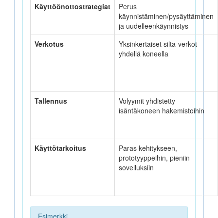
Käyttöönottostrategiat
Perus
käynnistäminen/pysäyttäminen
ja uudelleenkäynnistys
Verkotus
Yksinkertaiset silta-verkot
yhdellä koneella
Tallennus
Volyymit yhdistetty
isäntäkoneen hakemistoihin
Käyttötarkoitus
Paras kehitykseen,
prototyyppeihin, pieniin
sovelluksiin
Esimerkki