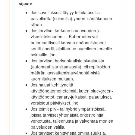
sijaan:
MySQL
Jos sovelluksesi täytyy toimia useilla
palvelimilla (solmuilla) yhden isäntäkoneen
PostgreSQL
sijaan.
Jos tarvitset korkean saatavuuden ja
Node+MySQL
vikasietoisuuden — Kubernetes voi
automaattisesti korvata epäonnistuneet
kontit / podit, ajoittaa ne uudelleen terveille
solmuille, jne.
Kubernetes
Jos tarvitset horisontaalista skaalausta
(automaattista skaalausta), eli replikoiden
määrän kasvattamista/vähentämistä
kuormituksen mukaan.
Jos haluat kehittyneitä
käyttöönottomenetelmiä, kuten blue-green-
käyttöönotot, canary-julkaisut, palautukset,
versioidut päivitykset, jne.
Jos toimit pilvi- tai hybridiympäristöissä,
joissa tarvitset yhtenäistä orkestrointia,
verkotusta, tallennusta ja valvontaa monien
palveluiden välillä.
Jos tarvitset kehittyneitä ominaisuuksia,