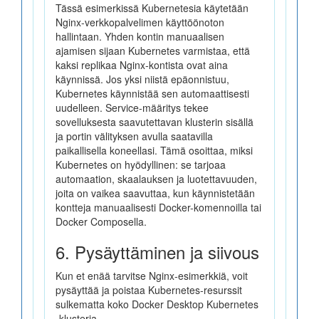
Tässä esimerkissä Kubernetesia käytetään
Nginx-verkkopalvelimen käyttöönoton
hallintaan. Yhden kontin manuaalisen
ajamisen sijaan Kubernetes varmistaa, että
kaksi replikaa Nginx-kontista ovat aina
käynnissä. Jos yksi niistä epäonnistuu,
Kubernetes käynnistää sen automaattisesti
uudelleen. Service-määritys tekee
sovelluksesta saavutettavan klusterin sisällä
ja portin välityksen avulla saatavilla
paikallisella koneellasi. Tämä osoittaa, miksi
Kubernetes on hyödyllinen: se tarjoaa
automaation, skaalauksen ja luotettavuuden,
joita on vaikea saavuttaa, kun käynnistetään
kontteja manuaalisesti Docker-komennoilla tai
Docker Composella.
6. Pysäyttäminen ja siivous
Kun et enää tarvitse Nginx-esimerkkiä, voit
pysäyttää ja poistaa Kubernetes-resurssit
sulkematta koko Docker Desktop Kubernetes
-klusteria.