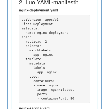
2. Luo YAML-manifestit
nginx-deployment.yaml
apiVersion: apps/v1

kind: Deployment

metadata:

  name: nginx-deployment

spec:

  replicas: 2

  selector:

    matchLabels:

      app: nginx

  template:

    metadata:

      labels:

        app: nginx

    spec:

      containers:

      - name: nginx

        image: nginx:latest

        ports:

nginx-service.yaml