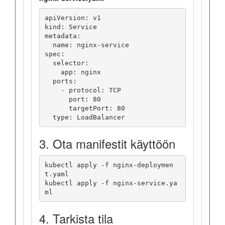
apiVersion: v1

kind: Service

metadata:

  name: nginx-service

spec:

  selector:

    app: nginx

  ports:

    - protocol: TCP

      port: 80

      targetPort: 80

3. Ota manifestit käyttöön
kubectl apply -f nginx-deploymen
t.yaml

kubectl apply -f nginx-service.ya
4. Tarkista tila