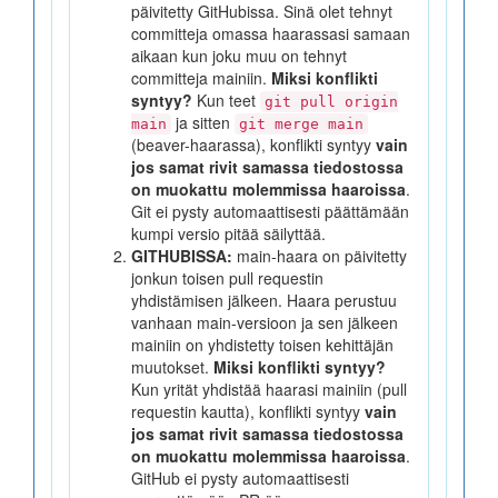
päivitetty GitHubissa. Sinä olet tehnyt
committeja omassa haarassasi samaan
aikaan kun joku muu on tehnyt
committeja mainiin.
Miksi konflikti
syntyy?
Kun teet
git pull origin
ja sitten
main
git merge main
(beaver-haarassa), konflikti syntyy
vain
jos samat rivit samassa tiedostossa
on muokattu molemmissa haaroissa
.
Git ei pysty automaattisesti päättämään
kumpi versio pitää säilyttää.
GITHUBISSA:
main-haara on päivitetty
jonkun toisen pull requestin
yhdistämisen jälkeen. Haara perustuu
vanhaan main-versioon ja sen jälkeen
mainiin on yhdistetty toisen kehittäjän
muutokset.
Miksi konflikti syntyy?
Kun yrität yhdistää haarasi mainiin (pull
requestin kautta), konflikti syntyy
vain
jos samat rivit samassa tiedostossa
on muokattu molemmissa haaroissa
.
GitHub ei pysty automaattisesti