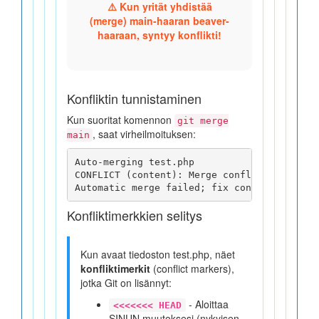
⚠️ Kun yrität yhdistää
(merge) main-haaran beaver-
haaraan, syntyy konflikti!
Konfliktin tunnistaminen
Kun suoritat komennon
git merge
, saat virheilmoituksen:
main
Auto-merging test.php

CONFLICT (content): Merge conflict in test.
Konfliktimerkkien selitys
Kun avaat tiedoston test.php, näet
konfliktimerkit
(conflict markers),
jotka Git on lisännyt:
- Aloittaa
<<<<<<< HEAD
SINUN muutoksesi (nykyisen