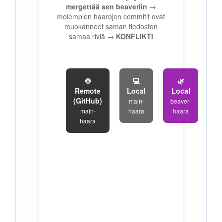
mergettää sen beaveriin
→
molempien haarojen commitit ovat
muokanneet saman tiedoston
samaa riviä →
KONFLIKTI
🌐
💻
🌿
Remote
Local
Local
(GitHub)
main-
beaver-
main-
haara
haara
haara