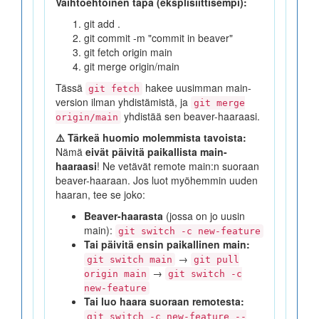
Vaihtoehtoinen tapa (eksplisiittisempi):
git add .
git commit -m "commit in beaver"
git fetch origin main
git merge origin/main
Tässä
hakee uusimman main-
git fetch
version ilman yhdistämistä, ja
git merge
yhdistää sen beaver-haaraasi.
origin/main
⚠️ Tärkeä huomio molemmista tavoista:
Nämä
eivät päivitä paikallista main-
haaraasi
! Ne vetävät remote main:n suoraan
beaver-haaraan. Jos luot myöhemmin uuden
haaran, tee se joko:
Beaver-haarasta
(jossa on jo uusin
main):
git switch -c new-feature
Tai päivitä ensin paikallinen main:
→
git switch main
git pull
→
origin main
git switch -c
new-feature
Tai luo haara suoraan remotesta:
git switch -c new-feature --