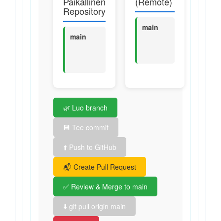
Paikallinen
(Remote)
Repository
main
main
🌿 Luo branch
💾 Tee commit
⬆️ Push to GitHub
📬 Create Pull Request
✅ Review & Merge to main
⬇️ git pull origin main