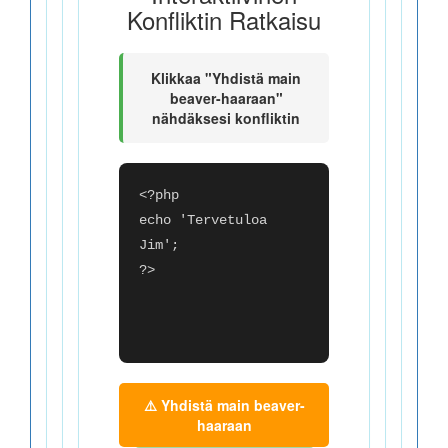
Konfliktin Ratkaisu
Klikkaa "Yhdistä main
beaver-haaraan"
nähdäksesi konfliktin
<?php
echo 'Tervetuloa
Jim';
?>
⚠️ Yhdistä main beaver-
haaraan