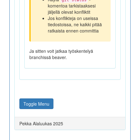
komentoa tarkistaaksesi
jäljellä olevat konfliktit
Jos konflikteja on useissa
tiedostoissa, ne kaikki pitää
ratkaista ennen committia
Ja sitten voit jatkaa työskentelyä
branchissä beaver.
Toggle Menu
Pekka Alaluukas 2025