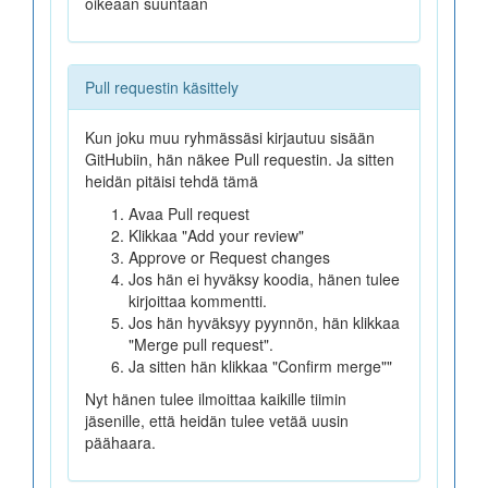
oikeaan suuntaan
Pull requestin käsittely
Kun joku muu ryhmässäsi kirjautuu sisään
GitHubiin, hän näkee Pull requestin. Ja sitten
heidän pitäisi tehdä tämä
Avaa Pull request
Klikkaa "Add your review"
Approve or Request changes
Jos hän ei hyväksy koodia, hänen tulee
kirjoittaa kommentti.
Jos hän hyväksyy pyynnön, hän klikkaa
"Merge pull request".
Ja sitten hän klikkaa "Confirm merge""
Nyt hänen tulee ilmoittaa kaikille tiimin
jäsenille, että heidän tulee vetää uusin
päähaara.