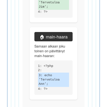
'Tervetuloa
Jim';
4: ?>
🏠 main-haara
Samaan aikaan joku
toinen on päivittänyt
main-haaran:
1: <?php
2:
3: echo
'Tervetuloa
Ann';
4: ?>