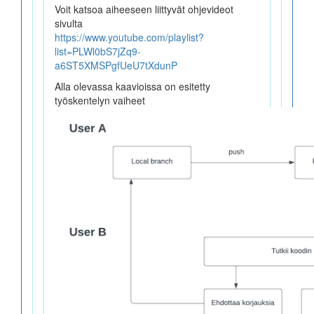
Voit katsoa aiheeseen liittyvät ohjevideot
sivulta
https://www.youtube.com/playlist?
list=PLWl0bS7jZq9-
a6ST5XMSPgfUeU7tXdunP
Alla olevassa kaavioissa on esitetty
työskentelyn vaiheet