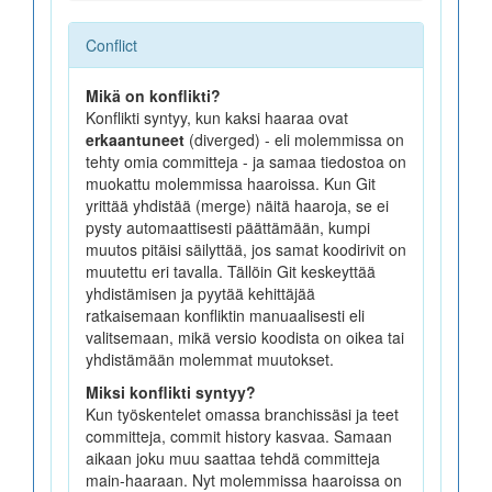
Conflict
Mikä on konflikti?
Konflikti syntyy, kun kaksi haaraa ovat
erkaantuneet
(diverged) - eli molemmissa on
tehty omia committeja - ja samaa tiedostoa on
muokattu molemmissa haaroissa. Kun Git
yrittää yhdistää (merge) näitä haaroja, se ei
pysty automaattisesti päättämään, kumpi
muutos pitäisi säilyttää, jos samat koodirivit on
muutettu eri tavalla. Tällöin Git keskeyttää
yhdistämisen ja pyytää kehittäjää
ratkaisemaan konfliktin manuaalisesti eli
valitsemaan, mikä versio koodista on oikea tai
yhdistämään molemmat muutokset.
Miksi konflikti syntyy?
Kun työskentelet omassa branchissäsi ja teet
committeja, commit history kasvaa. Samaan
aikaan joku muu saattaa tehdä committeja
main-haaraan. Nyt molemmissa haaroissa on