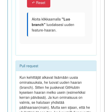
↶ Reset
Aloita klikkaamalla
"Luo
branch"
luodaksesi uuden
feature-haaran.
Pull request
Kun kehittäjät alkavat lisämään uusia
ominaisuuksia, he luovat uuden haaran
(branch). Sitten he puskevat GitHubiin
kyseisen haaran melko usein (esimerkiksi
kerran päivässä). Ja kun ominaisuus on
valmis, se halutaan yhdistää
päähaaraan(main). Mutta sen sijaan, että he