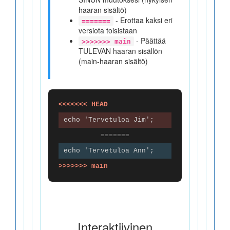
haaran sisältö)
- Erottaa kaksi eri
=======
versiota toisistaan
- Päättää
>>>>>>> main
TULEVAN haaran sisällön
(main-haaran sisältö)
<<<<<<< HEAD
echo 'Tervetuloa Jim';
=======
echo 'Tervetuloa Ann';
>>>>>>> main
Interaktiivinen