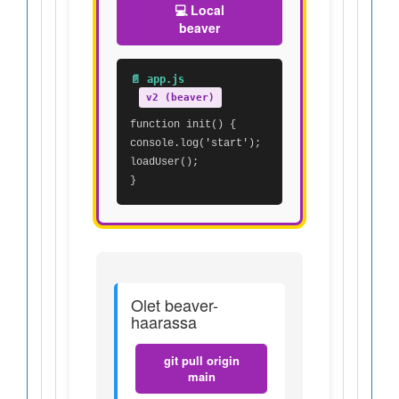
💻 Local
beaver
📄 app.js
v2 (beaver)
function init() {
console.log('start');
loadUser();
}
Olet beaver-
haarassa
git pull origin
main