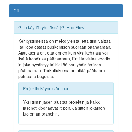
Git perusteet
Git
Tiimi työskentely
Gitin käyttö ryhmässä (GitHub Flow)
Gitin asennus
Kehitystiimeissä on melko yleistä, että tiimi välttää
Repositoryn luonti
(tai jopa estää) puskemisen suoraan päähaaraan.
Ajatuksena on, että ennen kuin yksi kehittäjä voi
Git komentoja
lisätä koodinsa päähaaraan, tiimi tarkistaa koodin
ja joko hyväksyy tai kieltää sen yhdistämisen
Git-työskentelymallit
päähaaraan. Tarkoituksena on pitää päähaara
puhtaana bugeista.
Video oppaat
Git oppaita
Projektin käynnistäminen
Yksi tiimin jäsen alustaa projektin ja kaikki
jäsenet kloonaavat repon. Ja sitten jokainen
Harjoitus
luo oman branchin.