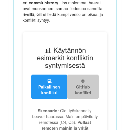
eri commit history
. Jos molemmat haarat
ovat muokanneet samaa tiedostoa samoilla
riveillä, Git ei tiedä kumpi versio on oikea, ja
konflikti syntyy.
📊 Käytännön
esimerkit konfliktin
syntymisestä
💻
🌐
Paikallinen
GitHub
konflikti
konflikti
Skenaario:
Olet työskennellyt
beaver-haarassa. Main on päivitetty
remotessa (C4, C5).
Pullaat
remoten mainin ja yrität