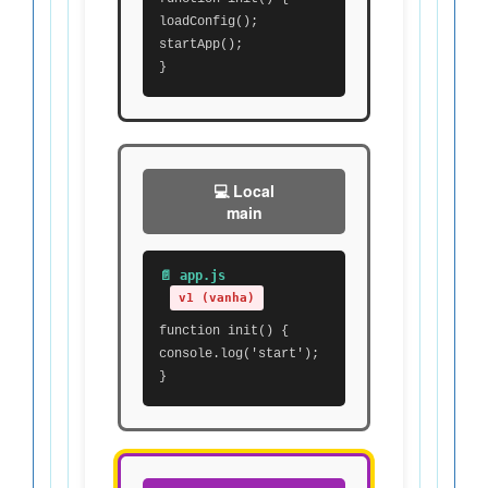
loadConfig();
startApp();
}
💻 Local
main
📄 app.js
v1 (vanha)
function init() {
console.log('start');
}