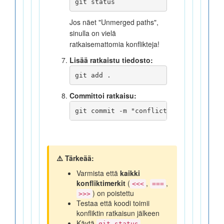
git status
Jos näet "Unmerged paths",
sinulla on vielä
ratkaisemattomia konflikteja!
Lisää ratkaistu tiedosto:
git add .
Committoi ratkaisu:
git commit -m "conflict fixed"
⚠️ Tärkeää:
Varmista että
kaikki
konfliktimerkit
(
,
,
<<<
===
) on poistettu
>>>
Testaa että koodi toimii
konfliktin ratkaisun jälkeen
Käytä
-
git status