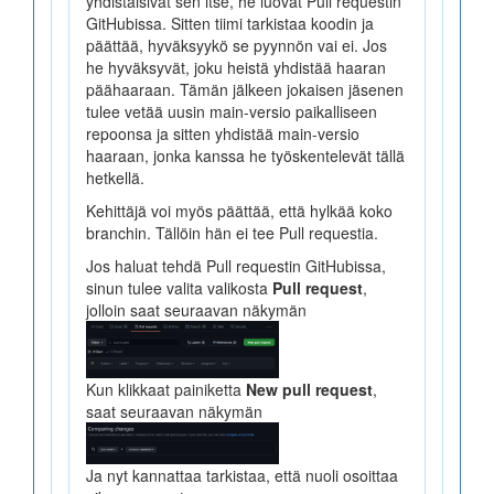
yhdistäisivät sen itse, he luovat Pull requestin
GitHubissa. Sitten tiimi tarkistaa koodin ja
päättää, hyväksyykö se pyynnön vai ei. Jos
he hyväksyvät, joku heistä yhdistää haaran
päähaaraan. Tämän jälkeen jokaisen jäsenen
tulee vetää uusin main-versio paikalliseen
repoonsa ja sitten yhdistää main-versio
haaraan, jonka kanssa he työskentelevät tällä
hetkellä.
Kehittäjä voi myös päättää, että hylkää koko
branchin. Tällöin hän ei tee Pull requestia.
Jos haluat tehdä Pull requestin GitHubissa,
sinun tulee valita valikosta
Pull request
,
jolloin saat seuraavan näkymän
Kun klikkaat painiketta
New pull request
,
saat seuraavan näkymän
Ja nyt kannattaa tarkistaa, että nuoli osoittaa