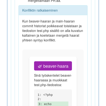
mergettämään PR:ää.
Konfliktin ratkaiseminen
Kun beaver-haaran ja main-haaran
commit historiat poikkeavat toisistaan ja
tiedoston test.php sisältö on alla kuvatun
kaltainen ja koetetaan mergetä haarat
yhteen syntyy konflikti.
🌿 beaver-haara
Sinä työskentelet beaver-
haarassa ja muokkaat
test.php-tiedostoa:
1: <?php
2:
3: echo