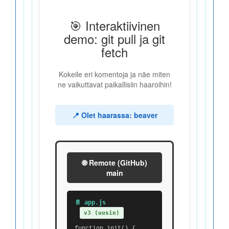
🎯 Interaktiivinen
demo: git pull ja git
fetch
Kokeile eri komentoja ja näe miten
ne vaikuttavat paikallisiin haaroihin!
📍 Olet haarassa:
beaver
🌐 Remote (GitHub)
main
📄 app.js
v3 (uusin)
function init() {