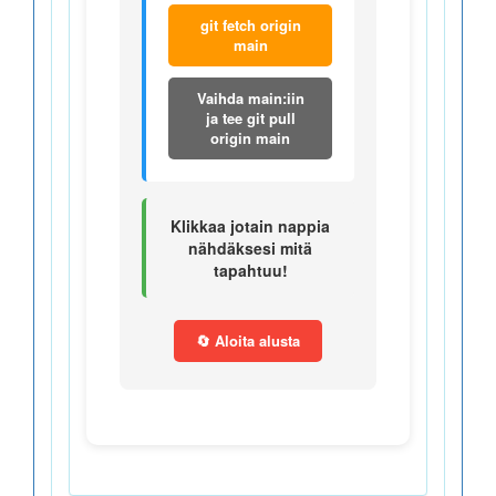
git fetch origin
main
Vaihda main:iin
ja tee git pull
origin main
Klikkaa jotain nappia
nähdäksesi mitä
tapahtuu!
🔄 Aloita alusta