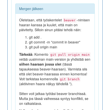
Mergen jälkeen
Oletetaan, että työskentelet
-nimisen
beaver
haaran kanssa ja kuulet, että main on
päivitetty. Silloin sinun pitäisi tehdä näin:
git add .
git commit -m "commit in beaver"
git pull origin main
Tärkeää:
Komento
git pull origin main
vetää uusimman main-version ja yhdistää sen
siihen haaraan jossa olet
(tässä
tapauksessa beaver-haaraan). Varmista siis
että olet beaver-haarassa ennen komentoa!
Voit tarkistaa komennolla
git branch
(aktiivinen haara näkyy tähdellä *).
Sitten voit jatkaa työtäsi beaver branchissä.
Mutta jos tässä vaiheessa syntyy konflikti, se
on ratkaistava.