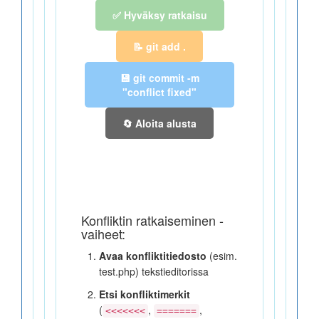
✅ Hyväksy ratkaisu
📝 git add .
💾 git commit -m
"conflict fixed"
🔄 Aloita alusta
Konfliktin ratkaiseminen -
vaiheet:
Avaa konfliktitiedosto
(esim.
test.php) tekstieditorissa
Etsi konfliktimerkit
(
,
,
<<<<<<<
=======