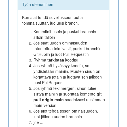
Työn eteneminen
Kun alat tehdä sovellukseen uutta
"ominaisuutta", luo uusi branch.
Kommitoit usein ja pusket branchin
silloin tällöin
Jos saat uuden ominaisuuden
toteutettua toimivasti, pusket branchin
GitHubiin ja luot Pull Requestin
Ryhmä
tarkistaa
koodisi
Jos ryhmä hyväksyy koodin, se
yhdistetään mainiin. Muuten sinun on
korjattava jotain ja luotava sen jälkeen
uusi PullRequest
Jos ryhmä teki mergen, sinun tulee
siirtyä mainiin ja suorittaa komento
git
pull origin main
saadaksesi uusimman
main version.
Jos aiot tehdä toisen ominaisuuden,
luot jälleen uuden branchin
jne ....