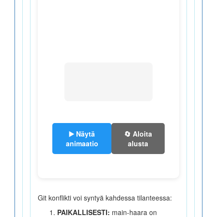
▶️ Näytä
🔄 Aloita
animaatio
alusta
Git konflikti voi syntyä kahdessa tilanteessa:
PAIKALLISESTI:
main-haara on