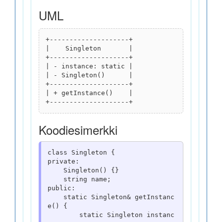
Ylikuormittaminen
UML
Periytyminen
+--------------------+

Vektori
|    Singleton       |

+--------------------+

Vektori ja oliolista
| - instance: static |

| - Singleton()      |

Assosiaatio
+--------------------+

| + getInstance()    |

Koostaminen
Abstrakti luokka
Koodiesimerkki
Interface luokka
class Singleton {

private:

Staattinen luokka
    Singleton() {}

    string name;

Auto avainsana
public:

    static Singleton& getInstanc
Muistinhallinta
e() {

        static Singleton instanc