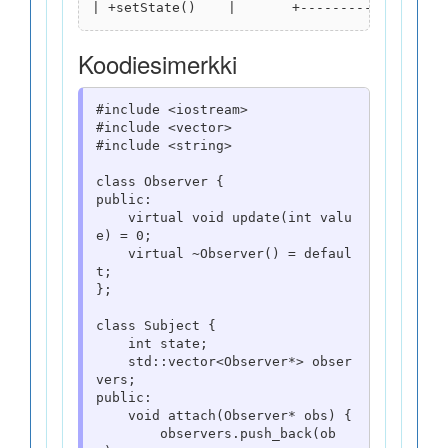
Koodiesimerkki
#include <iostream>

#include <vector>

#include <string>

class Observer {

public:

    virtual void update(int valu
e) = 0;

    virtual ~Observer() = defaul
t;

};

class Subject {

    int state;

    std::vector<Observer*> obser
vers;

public:

    void attach(Observer* obs) {

        observers.push_back(ob