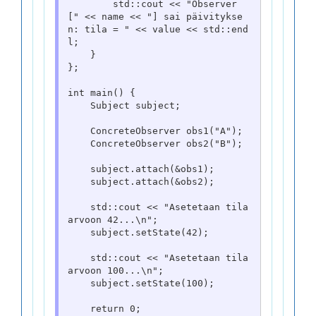
        std::cout << "Observer 
[" << name << "] sai päivitykse
n: tila = " << value << std::end
l;

    }

};

int main() {

    Subject subject;

    ConcreteObserver obs1("A");

    ConcreteObserver obs2("B");

    subject.attach(&obs1);

    subject.attach(&obs2);

    std::cout << "Asetetaan tila 
arvoon 42...\n";

    subject.setState(42);

    std::cout << "Asetetaan tila 
arvoon 100...\n";

    subject.setState(100);

    return 0;
