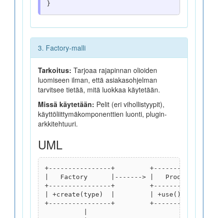
3. Factory-malli
Tarkoitus:
Tarjoaa rajapinnan olioiden
luomiseen ilman, että asiakasohjelman
tarvitsee tietää, mitä luokkaa käytetään.
Missä käytetään:
Pelit (eri vihollistyypit),
käyttöliittymäkomponenttien luonti, plugin-
arkkitehtuuri.
UML
+----------------+         +-----------------
|   Factory      |-------> |   Product (inter
+----------------+         +-----------------
| +create(type)  |         | +use() = 0      
+----------------+         +-----------------
          |                             ↑
