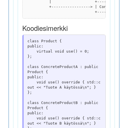
          |                   +--------------
          +-----------------> | ConcreteProdu
Koodiesimerkki
class Product {

public:

    virtual void use() = 0;

};

class ConcreteProductA : public 
Product {

public:

    void use() override { std::c
out << "Tuote A käytössä\n"; }

};

class ConcreteProductB : public 
Product {

public:

    void use() override { std::c
out << "Tuote B käytössä\n"; }
