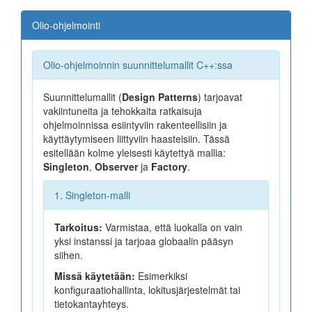
Johdanto
Olio-ohjelmointi
Olio-ohjelmointi
Olio-ohjelmoinnin suunnittelumallit C++:ssa
Luokka
Suunnittelumallit (
Design Patterns
) tarjoavat
Getter ja Setter
vakiintuneita ja tehokkaita ratkaisuja
ohjelmoinnissa esiintyviin rakenteellisiin ja
Private/Public/Protected
käyttäytymiseen liittyviin haasteisiin. Tässä
esitellään kolme yleisesti käytettyä mallia:
this osoitin
Singleton
,
Observer
ja
Factory
.
Olio
1. Singleton-malli
Pino ja keko
Tarkoitus:
Varmistaa, että luokalla on vain
Smart pointer
yksi instanssi ja tarjoaa globaalin pääsyn
siihen.
Referenssi
Missä käytetään:
Esimerkiksi
konfiguraatiohallinta, lokitusjärjestelmät tai
Muodostin
tietokantayhteys.