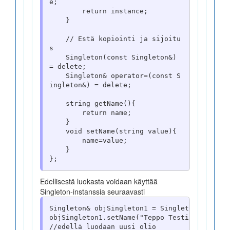
e;

        return instance;

    }

UML luokkakaavio
    // Estä kopiointi ja sijoitu
PlantUML
s

    Singleton(const Singleton&) 
= delete;

    Singleton& operator=(const S
Esimerkit
ingleton&) = delete;

    string getName(){

        return name;

    }

Harjoituksia
    void setName(string value){

        name=value;

    }

Käännösprosessi
Edellisestä luokasta voidaan käyttää
Suunnittelumallit
Singleton-instanssia seuraavasti
Ohjelmointiparadigmat
Singleton& objSingleton1 = Singleton::getIns
objSingleton1.setName("Teppo Testi");

//edellä luodaan uusi olio
