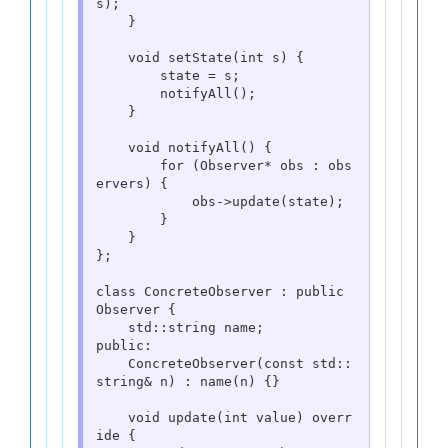
s);

    }

    void setState(int s) {

        state = s;

        notifyAll();

    }

    void notifyAll() {

        for (Observer* obs : obs
ervers) {

            obs->update(state);

        }

    }

};

class ConcreteObserver : public 
Observer {

    std::string name;

public:

    ConcreteObserver(const std::
string& n) : name(n) {}

    void update(int value) overr
ide {
