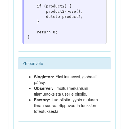
    if (product2) {

        product2->use();

        delete product2;

    }

    return 0;

Yhteenveto
Singleton:
Yksi instanssi, globaali
pääsy.
Observer:
Ilmoitusmekanismi
tilamuutoksista useille olioille.
Factory:
Luo olioita tyypin mukaan
ilman suoraa riippuvuutta luokkien
toteutuksesta.