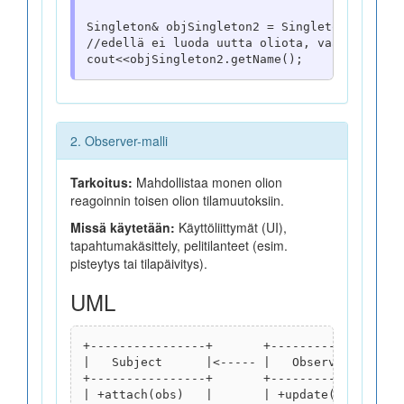
Yksikkötestaus
Singleton& objSingleton2 = Singleton::getIns
Clean Code
//edellä ei luoda uutta oliota, vaan palaute
Jatko-opinnot
2. Observer-malli
Tarkoitus:
Mahdollistaa monen olion
reagoinnin toisen olion tilamuutoksiin.
Missä käytetään:
Käyttöliittymät (UI),
tapahtumakäsittely, pelitilanteet (esim.
pisteytys tai tilapäivitys).
UML
+----------------+       +-------------------
|   Subject      |<----- |   Observer        
+----------------+       +-------------------
| +attach(obs)   |       | +update()         