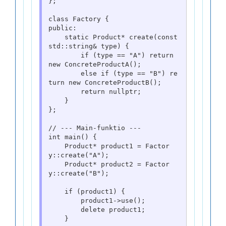
};

class Factory {

public:

    static Product* create(const 
std::string& type) {

        if (type == "A") return 
new ConcreteProductA();

        else if (type == "B") re
turn new ConcreteProductB();

        return nullptr;

    }

};

// --- Main-funktio ---

int main() {

    Product* product1 = Factor
y::create("A");

    Product* product2 = Factor
y::create("B");

    if (product1) {

        product1->use();

        delete product1;

    }
