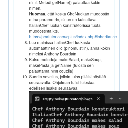
nimi. Metodi getName() palauttaa kokin
nimen.
Huomaa
, että koska Chef-luokan muodostin
ottaa parametrin, sinun on kutsuttava
ItalianChef luokan konstruktorissa tuota
muodostinta kts.
https://peatutor.com/cplus/index.php#inheritance
Luo mainissa ItalianChef-luokasta
automaattinen olio (pinomuistiin), anna kokin
nimeksi Anthony Bourdain
Kutsu metodeja makeSalad, makeSoup,
makePasta ja getName (tulosta sen
palauttama nimi cout:lla)
Suorita sovellus, jolloin tulos pitäisi näyttää
seuraavalta: Ohjelman tulisi tulostaa
edellisen lisäksi seuraavaa: