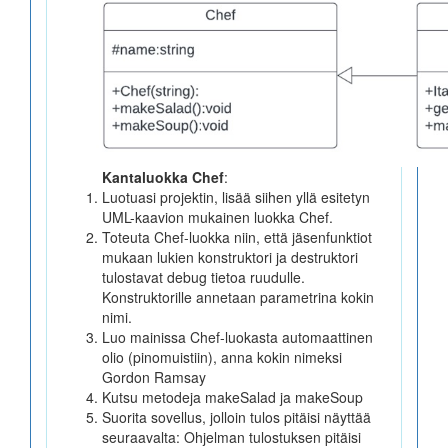
Muistivuodot (Heob)
Muistivuodot (GitHub Actions)
Luentoesimerkit
Kantaluokka Chef
:
Luotuasi projektin, lisää siihen yllä esitetyn
UML-kaavion mukainen luokka Chef.
Toteuta Chef-luokka niin, että jäsenfunktiot
Pikatestit
mukaan lukien konstruktori ja destruktori
tulostavat debug tietoa ruudulle.
Konstruktorille annetaan parametrina kokin
nimi.
Luo mainissa Chef-luokasta automaattinen
olio (pinomuistiin), anna kokin nimeksi
Gordon Ramsay
Kutsu metodeja makeSalad ja makeSoup
Suorita sovellus, jolloin tulos pitäisi näyttää
seuraavalta: Ohjelman tulostuksen pitäisi