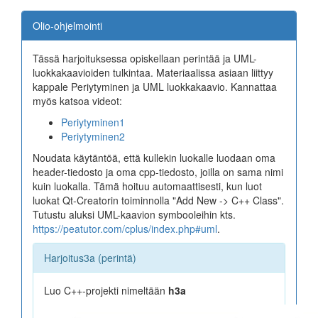
Pääsivulle
Olio-ohjelmointi
Tässä harjoituksessa opiskellaan perintää ja UML-
H1 (cout, cin, funktio)
luokkakaavioiden tulkintaa. Materiaalissa asiaan liittyy
kappale Periytyminen ja UML luokkakaavio. Kannattaa
H2a (luokka, olio)
myös katsoa videot:
Periytyminen1
H2b (oliolista)
Periytyminen2
H3a (perintä)
Noudata käytäntöä, että kullekin luokalle luodaan oma
header-tiedosto ja oma cpp-tiedosto, joilla on sama nimi
H3b (perintä)
kuin luokalla. Tämä hoituu automaattisesti, kun luot
luokat Qt-Creatorin toiminnolla "Add New -> C++ Class".
H4 (kompositio)
Tutustu aluksi UML-kaavion symbooleihin kts.
https://peatutor.com/cplus/index.php#uml
.
H5 (pointteri, referenssi)
Harjoitus3a (perintä)
H6 (Qt-konsolisovellus)
Luo C++-projekti nimeltään
h3a
H7 (Qt-Widget)